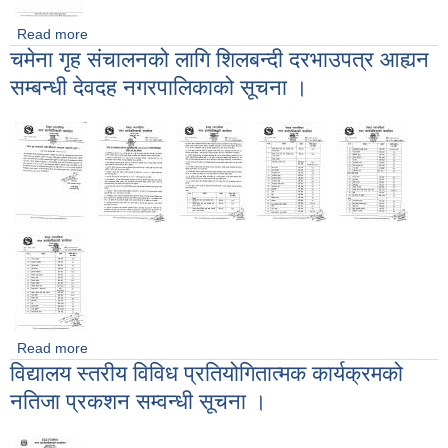
Read more
about विज्ञापन नं. ४/०८२-०८३, अ.न.मी.(सहायक चौथों) पदको लिखित
चमेना गृह संचालनको लागि शिलबन्दी दरभाउपत्र आह्यन
परिक्षाको नतिजा सम्बन्धी सूचना ।
सम्बन्धी देवदह नगरपालिकाको सूचना ।
Read more
about चमेना गृह संचालनको लागि शिलबन्दी दरभाउपत्र आह्यन सम्बन्धी
विद्यालय स्तरीय विविध प्रतियोगितात्मक कार्यक्रमको
देवदह नगरपालिकाको सूचना ।
नतिजा प्रकशन सम्वन्धी सूचना ।