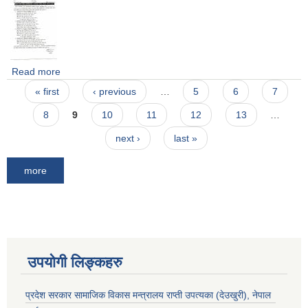
Read more
about विद्यालय स्तरीय विविध प्रतियोगितात्मक कार्यक्रमको नतिजा
Pages
प्रकशन सम्वन्धी सूचना ।
« first
‹ previous
…
5
6
7
8
9
10
11
12
13
…
next ›
last »
more
उपयोगी लिङ्कहरु
प्रदेश सरकार सामाजिक विकास मन्‍‍त्रालय राप्ती उपत्यका (देउखुरी), नेपाल