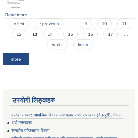
Read more
about संस्था नविकरण गर्ने सम्बन्धी सूचना ।
Pages
« first
‹ previous
…
9
10
11
12
13
14
15
16
17
…
next ›
last »
more
उपयोगी लिङ्कहरु
प्रदेश सरकार सामाजिक विकास मन्‍‍त्रालय राप्ती उपत्यका (देउखुरी), नेपाल
अर्थ मन्त्रालय
केन्द्रीय पन्जिकरण विभाग