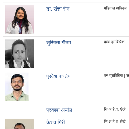
मेडिकल अधिकृत
डा. संज्ञा सेन
कृषि प्राविधिक
सुस्मिता गौतम
वन प्राविधिक | स
प्रवेश पाण्डेय
सि.अ.हे.व. छैठौ
प्रकाश अर्याल
सि.अ.हे.व. छैठौ
केशव गिरी