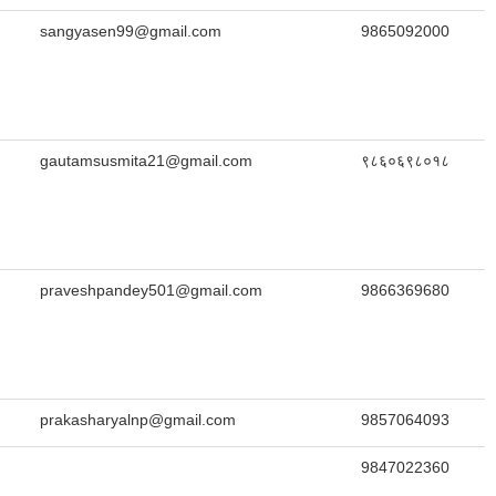
sangyasen99@gmail.com
9865092000
gautamsusmita21@gmail.com
९८६०६९८०१८
praveshpandey501@gmail.com
9866369680
prakasharyalnp@gmail.com
9857064093
9847022360