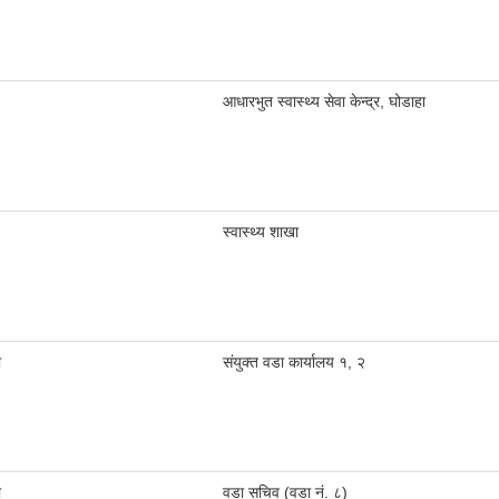
आधारभुत स्वास्थ्य सेवा केन्द्र, घोडाहा
स्वास्थ्य शाखा
ौ
स‌ंयुक्त वडा कार्यालय १, २
ौ
वडा सचिव (वडा नं. ८)