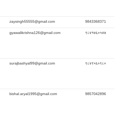
zaysingh55555@gmail.com
9843368371
gyawalikrishna126@gmail.com
९८४१७६०५४७
surajbashyal99@gmail.com
९८४९५६०९८०
bishal.aryal1995@gmail.com
9857042896