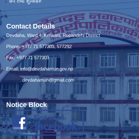
कर तथा शुल्कहरु
Contact Details
Devdaha, Ward 4, Kerwani, Rupandehi District
Phone: +977 71 577303, 577292
Fax: +977 71 577303
Email:
info@devdahamun.gov.np
devdahamun@gmail.com
Notice Block