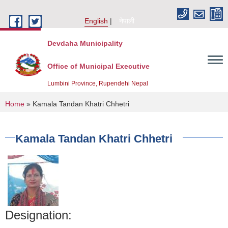
Skip to main content
English
नेपाली
Devdaha Municipality
Office of Municipal Executive
Lumbini Province, Rupendehi Nepal
You are here
Home
» Kamala Tandan Khatri Chhetri
Kamala Tandan Khatri Chhetri
Designation: