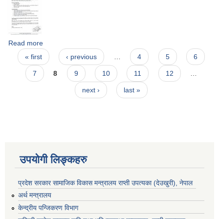
Read more
about औषधी उपचार वापत खर्च पाउन योग्य व्यक्तिहरुले विवरण उपलब्ध
Pages
गराउने सम्बन्धी सूचना ।
« first
‹ previous
…
4
5
6
7
8
9
10
11
12
…
next ›
last »
उपयोगी लिङ्कहरु
प्रदेश सरकार सामाजिक विकास मन्‍‍त्रालय राप्ती उपत्यका (देउखुरी), नेपाल
अर्थ मन्त्रालय
केन्द्रीय पन्जिकरण विभाग