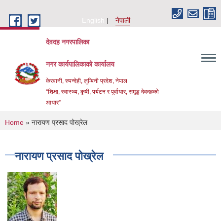
Skip to main content
English
नेपाली
देवदह नगरपालिका
नगर कार्यपालिकाको कार्यालय
केरवानी, रुपन्देही, लुम्बिनी प्रदेश, नेपाल
“शिक्षा, स्वास्थ्य, कृषी, पर्यटन र पूर्वाधार, समृद्ध देवदहको
आधार”
You are here
Home
» नारायण प्रसाद पोख्रेल
नारायण प्रसाद पोख्रेल
Urban Resilience and livability Improvement Project(URLIP)