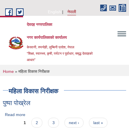
Skip to main content
English
नेपाली
देवदह नगरपालिका
नगर कार्यपालिकाको कार्यालय
केरवानी, रुपन्देही, लुम्बिनी प्रदेश, नेपाल
“शिक्षा, स्वास्थ्य, कृषी, पर्यटन र पूर्वाधार, समृद्ध देवदहको
आधार”
You are here
Home
» महिला विकास निरीक्षक
महिला विकास निरीक्षक
पुष्पा पोख्रेल
Urban Resilience and livability Improvement Project(URLIP)
Read more
about पुष्पा पोख्रेल
Pages
1
2
3
next ›
last »