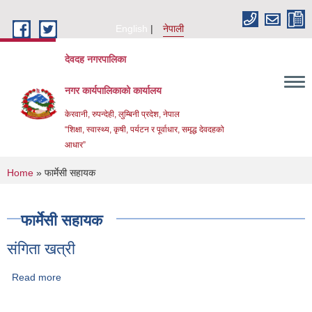
Skip to main content
English
नेपाली
देवदह नगरपालिका
नगर कार्यपालिकाको कार्यालय
केरवानी, रुपन्देही, लुम्बिनी प्रदेश, नेपाल
“शिक्षा, स्वास्थ्य, कृषी, पर्यटन र पूर्वाधार, समृद्ध देवदहको
आधार”
You are here
Home
» फार्मेसी सहायक
फार्मेसी सहायक
संगिता खत्री
Urban Resilience and livability Improvement Project(URLIP)
Read more
about संगिता खत्री