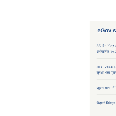
eGov s
35 दिन भित्र जन
अर्धवार्षिक २
आ.ब. २०८०।८१
सुरक्षा भत्ता प्
सूचना माग गर्ने
विदाको निवेदन