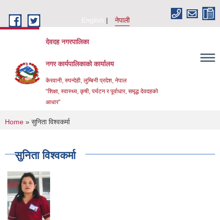
Skip to main content
English
नेपाली
देवदह नगरपालिका
नगर कार्यपालिकाको कार्यालय
केरवानी, रुपन्देही, लुम्बिनी प्रदेश, नेपाल
“शिक्षा, स्वास्थ्य, कृषी, पर्यटन र पूर्वाधार, समृद्ध देवदहको
आधार”
You are here
Home
» सुनिता विश्वकर्मा
सुनिता विश्वकर्मा
Urban Resilience and livability Improvement Project(URLIP)