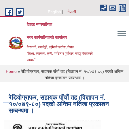
Skip to main content
English
नेपाली
देवदह नगरपालिका
नगर कार्यपालिकाको कार्यालय
केरवानी, रुपन्देही, लुम्बिनी प्रदेश, नेपाल
“शिक्षा, स्वास्थ्य, कृषी, पर्यटन र पूर्वाधार, समृद्ध देवदहको
आधार”
You are here
Home
» रेडियोग्राफर, सहायक पाँचौं तह (विज्ञापन नं. १०/०७९-८०) पदको अन्तिम
नतिजा प्रकाशन सम्बन्धमा ।
रेडियोग्राफर, सहायक पाँचौं तह (विज्ञापन नं.
१०/०७९-८०) पदको अन्तिम नतिजा प्रकाशन
Urban Resilience and livability Improvement Project(URLIP)
सम्बन्धमा ।