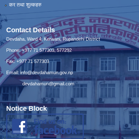
कर तथा शुल्कहरु
Contact Details
Devdaha, Ward 4, Kerwani, Rupandehi District
Phone: +977 71 577303, 577292
Fax: +977 71 577303
Email:
info@devdahamun.gov.np
devdahamun@gmail.com
Notice Block