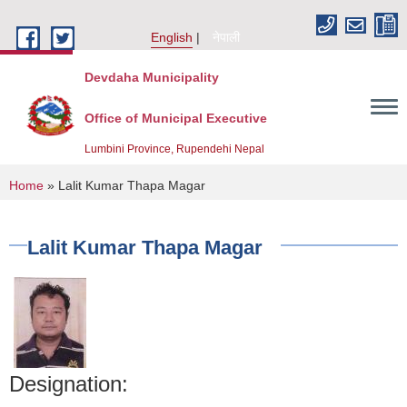
Skip to main content
English
नेपाली
Devdaha Municipality
Office of Municipal Executive
Lumbini Province, Rupendehi Nepal
You are here
Home
» Lalit Kumar Thapa Magar
Lalit Kumar Thapa Magar
Designation: