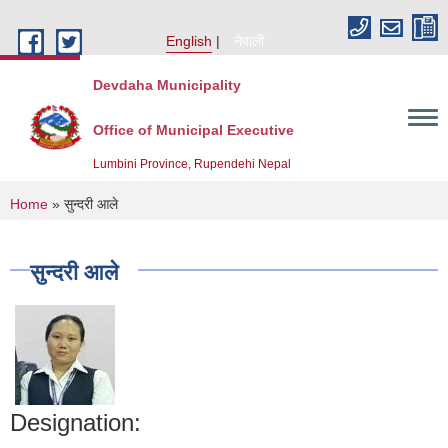
Skip to main content
English
नेपाली
Devdaha Municipality
Office of Municipal Executive
Lumbini Province, Rupendehi Nepal
You are here
Home
» सुन्दरी आले
सुन्दरी आले
Designation: