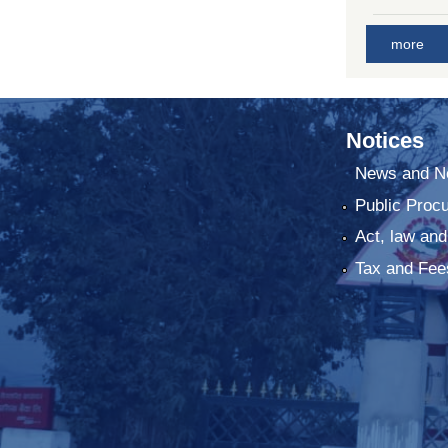
more
Notices
News and No
Public Proc
Act, law and
Tax and Fee