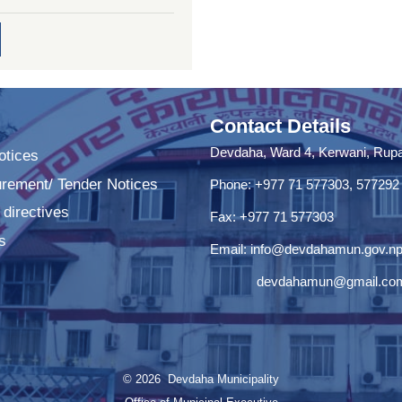
Contact Details
Devdaha, Ward 4, Kerwani, Rupan
tices
urement/ Tender Notices
Phone: +977 71 577303, 577292
 directives
Fax: +977 71 577303
s
Email:
info@devdahamun.gov.n
devdahamun@gmail.co
© 2026 Devdaha Municipality