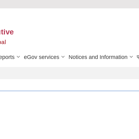
tive
pal
eports
eGov services
Notices and Information
प