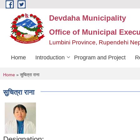
Skip to main content
Devdaha Municipality
Office of Municipal Execu
Lumbini Province, Rupendehi Ne
Home
Introduction
Program and Project
R
You are here
Home
» सुचित्रा राना
सुचित्रा राना
Designation: