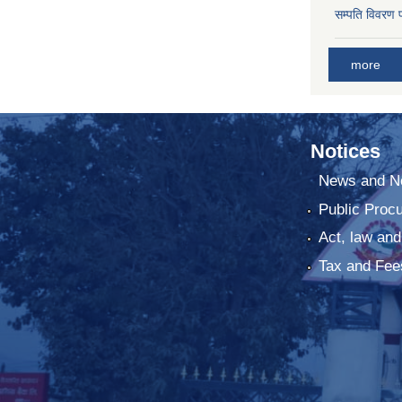
सम्पति विवरण 
more
Notices
News and No
Public Proc
Act, law and
Tax and Fee