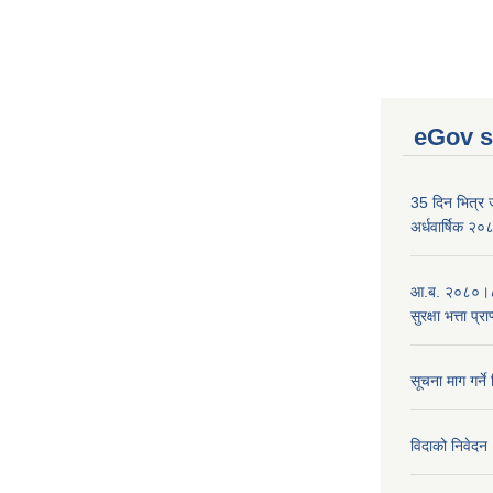
eGov s
35 दिन भित्र जन
अर्धवार्षिक २
आ.ब. २०८०।८१
सुरक्षा भत्ता प्
सूचना माग गर्ने
विदाको निवेदन