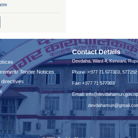
फारम
Contact Details
Devdaha, Ward 4, Kerwani, Rupan
tices
urement/ Tender Notices
Phone: +977 71 577303, 577292
 directives
Fax: +977 71 577303
s
Email:
info@devdahamun.gov.n
devdahamun@gmail.co