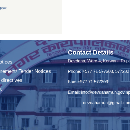
फारम
Contact Details
Devdaha, Ward 4, Kerwani, Rupan
tices
urement/ Tender Notices
Phone: +977 71 577303, 577292
 directives
Fax: +977 71 577303
s
Email:
info@devdahamun.gov.n
devdahamun@gmail.co