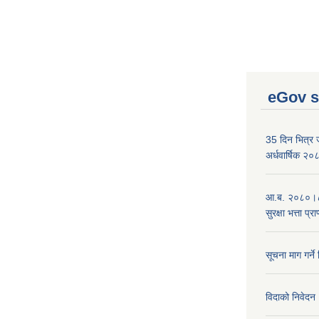
eGov s
35 दिन भित्र जन
अर्धवार्षिक २
आ.ब. २०८०।८१
सुरक्षा भत्ता प्
सूचना माग गर्ने
विदाको निवेदन