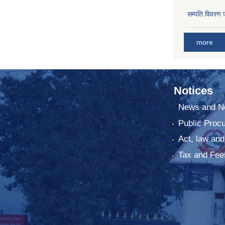
सम्पति विवरण 
more
Notices
News and No
Public Proc
Act, law and
Tax and Fee