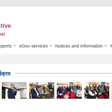
tive
pal
eports
eGov services
Notices and Information
प
्यक्रम