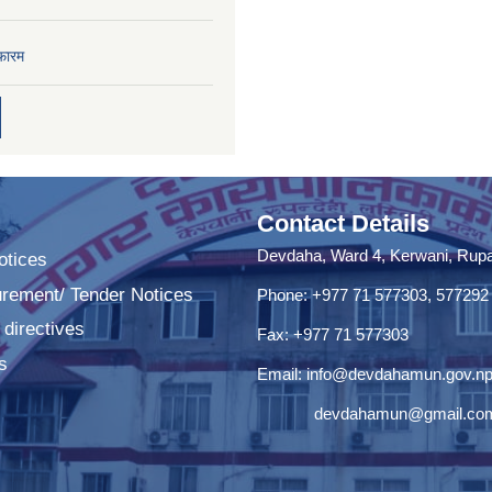
फारम
Contact Details
Devdaha, Ward 4, Kerwani, Rupan
tices
urement/ Tender Notices
Phone: +977 71 577303, 577292
 directives
Fax: +977 71 577303
s
Email:
info@devdahamun.gov.n
devdahamun@gmail.co