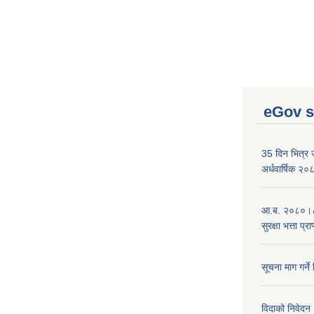
eGov s
35 दिन भित्र जन
अर्धवार्षिक २
आ.ब. २०८०।८१
सुरक्षा भत्ता प्
सूचना माग गर्ने
विदाको निवेदन