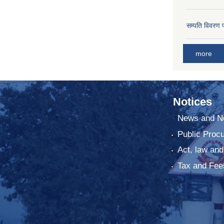
सम्पति विवरण 
more
Notices
News and No
Public Proc
Act, law and
Tax and Fee