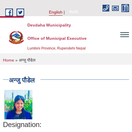
Skip to main content
English
नेपाली
Devdaha Municipality
Office of Municipal Executive
Lumbini Province, Rupendehi Nepal
You are here
Home
» अन्जु पौडेल
अन्जु पौडेल
Designation: