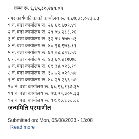
जम्मा रू. ६,६५,८०,२४१.०१
नगर कार्यपालिकाको कार्यालय रू. १,६७,३८,०२३.८३
१ नं. वडा कार्यालय रू. २६,६९,६७९.४९
२ नं. वडा कार्यालय रू. २१,५७,२८८.२६
३ नं. वडा कार्यालय रू. ३२,१७,१७७.५३
४ नं. वडा कार्यालय रू. ४०,९३,९७३.९९
५ नं. वडा कार्यालय रू. ६२,०४,४१६.५२
६ नं. वडा कार्यालय रू. ४३,६०,४८७.७८
७ नं. वडा कार्यालय रू. ६९,३४,०२३.९१
८ नं. वडा कार्यालय रू. ३७,७२,०२१.५७
९ नं. वडा कार्यालय रू. ४८,२१,२६६.५७
१० नं. वडा कार्यालय रू. ६८,९६,९३७.३५
११ नं. वडा कार्यालय रू. २७,२१,३०५.३३
१२ नं. वडा कार्यालय रू. १९,९३,६३८.८८
जन्ममिति प्रमाणीत
Submitted on:
Mon, 05/08/2023 - 13:08
Read more
about जन्ममिति प्रमाणीत