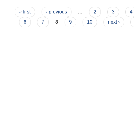
Pages
« first
‹ previous
…
2
3
4
6
7
8
9
10
next ›