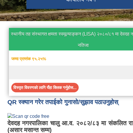
स्थानीय तह संस्थागत क्षमता स्वमूल्याङ्कन (LISA) २०८०/८१ मा देवदह
नतिजा
जम्मा प्राप्तंक ९५.२५%
विस्तृत विवरणको लागि यँहा क्लिक गर्नुहोस...
QR स्क्यान गरेर तपाईको गुनासो/सुझाव पठाउनुहोस्
देवदह नगरपालिका चालु आ.व. २०८२/८३ मा संकलित रा
(असार मसान्त सम्म)