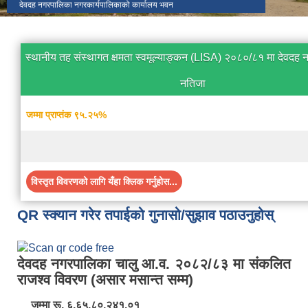
देवदह नगरपालिका नगरकार्यपालिकाको कार्यालय भवन
स्थानीय तह संस्थागत क्षमता स्वमूल्याङ्कन (LISA) २०८०/८१ मा देवदह
नतिजा
जम्मा प्राप्तंक ९५.२५%
विस्तृत विवरणको लागि यँहा क्लिक गर्नुहोस...
QR स्क्यान गरेर तपाईको गुनासो/सुझाव पठाउनुहोस्
देवदह नगरपालिका चालु आ.व. २०८२/८३ मा संकलित
राजश्व विवरण (असार मसान्त सम्म)
जम्मा रू. ६,६५,८०,२४१.०१