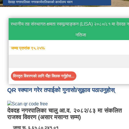
देवदह नगरपालिका नगरकार्यपालिकाको कार्यालय भवन
स्थानीय तह संस्थागत क्षमता स्वमूल्याङ्कन (LISA) २०८०/८१ मा देवदह
नतिजा
जम्मा प्राप्तंक ९५.२५%
विस्तृत विवरणको लागि यँहा क्लिक गर्नुहोस...
QR स्क्यान गरेर तपाईको गुनासो/सुझाव पठाउनुहोस्
देवदह नगरपालिका चालु आ.व. २०८२/८३ मा संकलित
राजश्व विवरण (असार मसान्त सम्म)
जम्मा रू. ६,६५,८०,२४१.०१