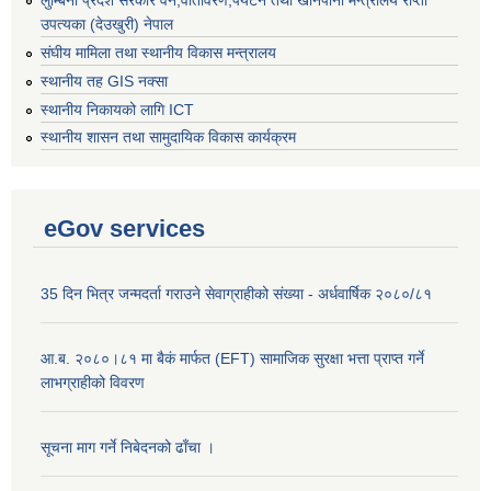
लुम्बिनी प्रदेश सरकार वन,वातावरण,पर्यटन तथा खानेपानी मन्त्रालय राप्ती
उपत्यका (देउखुरी) नेपाल
संघीय मामिला तथा स्थानीय विकास मन्त्रालय
स्थानीय तह GIS नक्सा
स्थानीय निकायको लागि ICT
स्थानीय शासन तथा सामुदायिक विकास कार्यक्रम
eGov services
35 दिन भित्र जन्मदर्ता गराउने सेवाग्राहीको संख्या - अर्धवार्षिक २०८०/८१
आ.ब. २०८०।८१ मा बैकं मार्फत (EFT) सामाजिक सुरक्षा भत्ता प्राप्त गर्ने
लाभग्राहीको विवरण
सूचना माग गर्ने निबेदनको ढाँचा ।