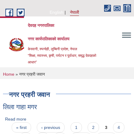
Skip to main content
English
नेपाली
देवदह नगरपालिका
नगर कार्यपालिकाको कार्यालय
केरवानी, रुपन्देही, लुम्बिनी प्रदेश, नेपाल
“शिक्षा, स्वास्थ्य, कृषी, पर्यटन र पूर्वाधार, समृद्ध देवदहको
आधार”
You are here
Home
» नगर प्रहरी जवान
नगर प्रहरी जवान
लिला गाहा मगर
Urban Resilience and livability Improvement Project(URLIP)
Read more
about लिला गाहा मगर
Pages
« first
‹ previous
1
2
3
4