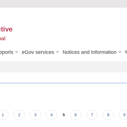
tive
pal
eports
eGov services
Notices and Information
प
1
2
3
4
5
6
7
8
9