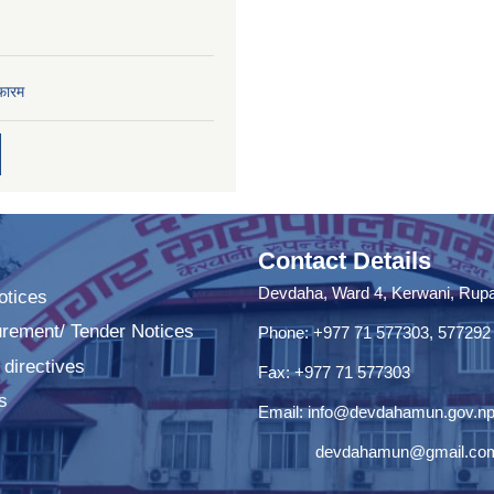
फारम
Contact Details
Devdaha, Ward 4, Kerwani, Rupan
tices
urement/ Tender Notices
Phone: +977 71 577303, 577292
 directives
Fax: +977 71 577303
s
Email:
info@devdahamun.gov.n
devdahamun@gmail.co