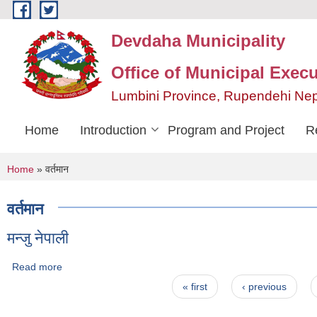
Skip to main content
Devdaha Municipality
Office of Municipal Execu
Lumbini Province, Rupendehi Ne
Home
Introduction
Program and Project
R
You are here
Home
» वर्तमान
वर्तमान
मन्जु नेपाली
Read more
about मन्जु नेपाली
Pages
« first
‹ previous