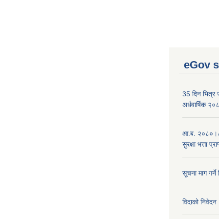
eGov s
35 दिन भित्र जन
अर्धवार्षिक २
आ.ब. २०८०।८१
सुरक्षा भत्ता प्
सूचना माग गर्ने
विदाको निवेदन