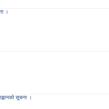
ना ।
चना ।
व आह्वानको सूचना ।