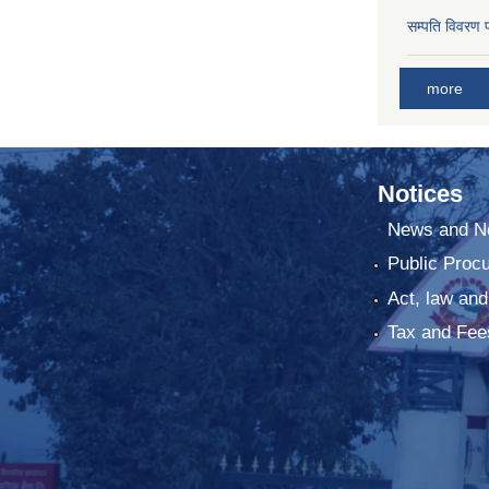
सम्पति विवरण 
more
Notices
News and No
Public Proc
Act, law and
Tax and Fee