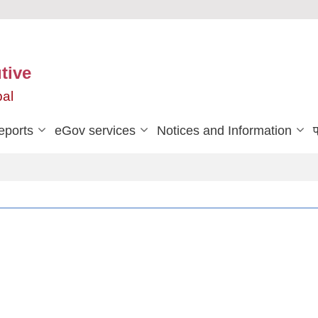
tive
pal
eports
eGov services
Notices and Information
प