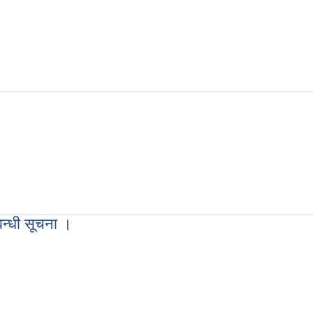
 स्थानीय तहको नियमनमा रही देवदह नगरक्षेत्र भित्र संचालित सबै ।)
न्धी सूचना ।