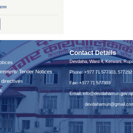
फारम
Contact Details
Devdaha, Ward 4, Kerwani, Rupan
tices
urement/ Tender Notices
Phone: +977 71 577303, 577292
 directives
Fax: +977 71 577303
s
Email:
info@devdahamun.gov.n
devdahamun@gmail.co